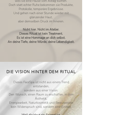
weil sie eine Pause vom Alltag suchen.
Doch statt echter Ruhe bekommen sie Produkte,
Protokolle, temporäre Ergebnisse.
Und gehen nach einer Stunde wieder mit
glänzender Haut,
aber demselben Druck im Inneren.
Nicht hier. Nicht im Atelier.
Dieses Ritual ist kein Treatment.
Es ist eine Hommage an dich selbst.
An deine Tiefe, deine Würde, deine Lebendigkeit.
DIE VISION HINTER DEM RITUAL​
Dieses FaceSpa ist nicht aus einem Trend
entstanden,
sondern aus einer Vision:
Den Wunsch, einen Raum zu erschaffen, in dem
Ästhetik,
Energiearbeit, Naturkosmetik und Bewusstsein
kein Widerspruch sind, sondern eine Einheit.