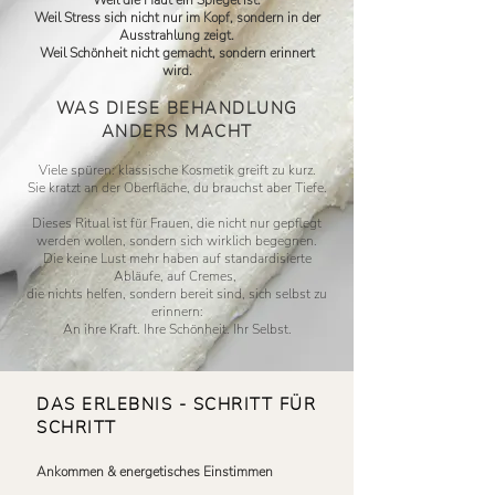
Weil die Haut ein Spiegel ist.
Weil Stress sich nicht nur im Kopf, sondern in der
Ausstrahlung zeigt.
Weil Schönheit nicht gemacht, sondern erinnert
wird.
WAS DIESE BEHANDLUNG
ANDERS MACHT
Viele spüren: klassische Kosmetik greift zu kurz.
Sie kratzt an der Oberfläche, du brauchst aber Tiefe.
Dieses Ritual ist für Frauen, die nicht nur gepflegt
werden wollen, sondern sich wirklich begegnen.
Die keine Lust mehr haben auf standardisierte
Abläufe, auf Cremes,
die nichts helfen, sondern bereit sind, sich selbst zu
erinnern:
An ihre Kraft. Ihre Schönheit. Ihr Selbst.
DAS ERLEBNIS - SCHRITT FÜR
SCHRITT
Ankommen & energetisches Einstimmen