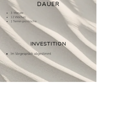
DAUER
3 Monate
12 Wochen
1 Termin pro Woche
INVESTITION
Im Vorgespräch abgestimmt
JA ZU DIR
Dein erster Schritt:
Nichts wissen müssen.
Nur fühlen: Jetzt ist es Zeit für Veränderung.
LASS UNS SPRECHEN