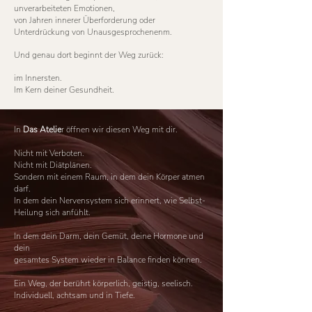
unverarbeiteten Emotionen,
von Jahren innerer Überforderung oder
Unterdrückung von Unausgesprochenenm.
Und genau dort beginnt der Weg zurück:
im Innersten.
Im Kern deiner Gesundheit.
In
Das Atelie
r öffnen wir diesen Weg mit dir.
Nicht mit Verboten.
Nicht mit Diätplänen.
Sondern mit einem Raum, in dem dein Körper atmen
darf.
In dem dein Nervensystem sich erinnert, wie Selbst-
Heilung sich anfühlt.
In dem dein Darm, dein Gemüt, deine Hormone und
dein
gesamtes System wieder in Balance finden können.
Ein Weg, der berührt körperlich, geistig, seelisch.
Individuell, achtsam und in Tiefe.