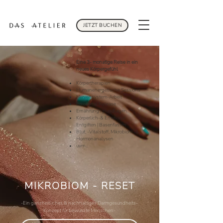
JETZT BUCHEN
Eine 3- monatige Reise in ein
neues Körpergefühl
Körpertherapien
Humanenergetische Sessions
Nervensystem-Arbeit
Emotional Release
Ernährungsgrundlagen
Körperlich-& Emotional
Entgiften | Basenfasten
Blut, -Vitalstoff, Mikrobiom -&
Hormonanalysen
uvm...
MIKROBIOM - RESET
-Ein ganzheitliches & nachhaltiges Darmgesundheits-
Konzept für bewusste Menschen-