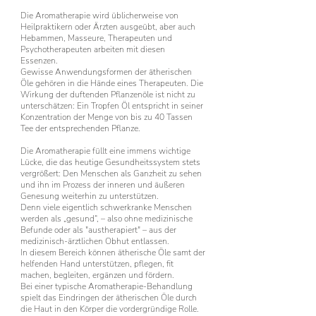
Die Aromatherapie wird üblicherweise von
Heilpraktikern oder Ärzten ausgeübt, aber auch
Hebammen, Masseure, Therapeuten und
Psychotherapeuten arbeiten mit diesen
Essenzen.
Gewisse Anwendungsformen der ätherischen
Öle gehören in die Hände eines Therapeuten. Die
Wirkung der duftenden Pflanzenöle ist nicht zu
unterschätzen: Ein Tropfen Öl entspricht in seiner
Konzentration der Menge von bis zu 40 Tassen
Tee der entsprechenden Pflanze.
Die Aromatherapie füllt eine immens wichtige
Lücke, die das heutige Gesundheitssystem stets
vergrößert: Den Menschen als Ganzheit zu sehen
und ihn im Prozess der inneren und äußeren
Genesung weiterhin zu unterstützen.
Denn viele eigentlich schwerkranke Menschen
werden als „gesund“, – also ohne medizinische
Befunde oder als "austherapiert" – aus der
medizinisch-ärztlichen Obhut entlassen.
In diesem Bereich können ätherische Öle samt der
helfenden Hand unterstützen, pflegen, fit
machen, begleiten, ergänzen und fördern.
Bei einer typische Aromatherapie-Behandlung
spielt das Eindringen der ätherischen Öle durch
die Haut in den Körper die vordergründige Rolle.