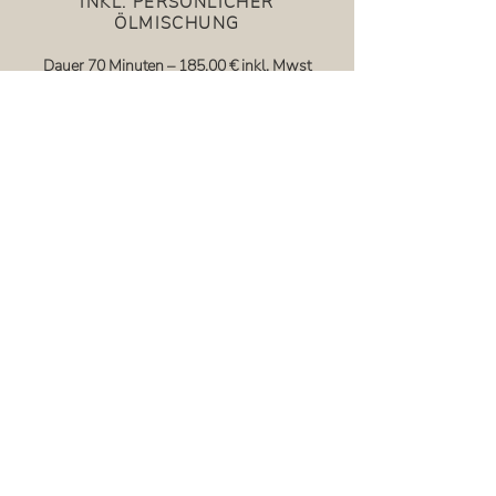
I
NKL.
PERSÖNLICHER
ÖLMISCHUNG
D
auer 70
Minuten – 185
,00
€ inkl. Mwst
TERMIN BUCHEN!