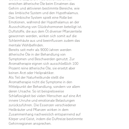
erreichen ätherische Öle beim Einatmen das
Gehirn und aktivieren bestimmte Bereiche, wie
das limbische System und den Hypothalamus.
Das limbische System spielt eine Rolle bei
Emotionen, während der Hypothalamus an der
Ausschüttung von Glückshormonen beteiligt ist.
Duftstoffe, die aus dem Öl diverser Pflanzenteile
gewonnen werden, wirken sich somit auf die
Schleimhäute aus und beeinflussen zudem das
mentale Wohlbefinden.
Bereits seit mehr als 9000 Jahren werden
ätherische Öle in der Behandlung von
Symptomen und Beschwerden genutzt. Zur
Aromatherapie eignen sich ausschließlich 100
Prozent reine ätherische Öle, sie ersetzt aber
keinen Arzt oder Heilpraktiker.
Als Teil der Naturheilkunde stellt die
Aromatherapie nicht die Symptome in den
Mittelpunkt der Behandlung, sondern vor allem
deren Ursache. So ist beispielsweise
Schlaflosigkeit bei vielen Menschen auf eine Art
innere Unruhe und emotionale Belastungen
zurückzuführen. Die Essenzen verschiedener
Heilkräuter und Pflanzen wirken in dem
Zusammenhang nachweislich entspannend auf
Körper und Geist, indem die Duftreize bestimmte
Gehirnregionen ansprechen.