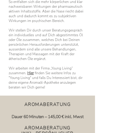
So entfalten sich die mehr körperlichen und klar
nachweisbaren Wirkungen der pharmazeutisch
aktiven Inhaltsstoffe. Aber die Nase riecht dabei
auch und dadurch kommt es zu subjektiven
Wirkungen im psychischen Bereich.
Wir stellen Dir durch unser Beratungsgespräch
ein individuelles und auf Dich abgestimmtes Öl
oder Öle zusammen, welches Dich bei Deinen
persönlichen Herausforderungen unterstützt,
ausserdem sind alle unsere Behandlungen,
Therapien und Massagen mit der Kraft der
ätherischen Öle ergänzt.
Wir arbeiten mit der Firma „Young Living“
zusammen.
Hier
finden Sie weitere Infos zu
"Young Living" und falls
Du
Interessiert bist, dir
deine eigene Aromaöl-Apotheke anzulegen
beraten wir Dich gerne!
AROMABERATUNG
D
auer 60
Minuten – 145
,00
€ inkl. Mwst
AROMABERATUNG