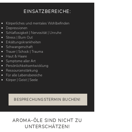
EINSATZBEREICHE:
Körperliches und mentales Wohlbefinden
Depressionen
Schlaflosigkeit | Nervosität | Unruhe
Stress | Burn Out
Erkältungskrankheiten
Schwangerschaft
Trauer |
Schock
| Trauma
Haut & Haare
Symptome aller Art
Persönlichkeitsentwicklung
Ressourcenstärkung
Für alle Lebensbereiche
Körper | Geist | Seele
BESPRECHUNGSTERMIN BUCHEN!
AROMA-ÖLE SIND NICHT ZU
UNTERSCHÄTZEN!